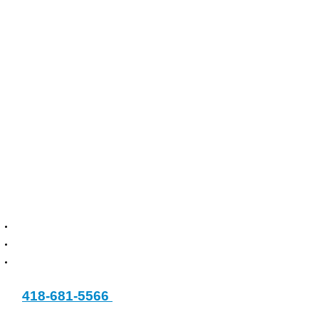
Pour plus d'informations
concernant :
la tarification
les horaires disponibles
autres informations
Contactez Jocelyn Boily au
:
418-681-5566
Par courriel