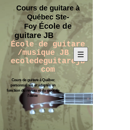
Cours de guitare à
Québec Ste-
École
de
Foy
guitare JB
École de guitare
/musique JB -
ecoledeguitarejb
com
Cours de guitare à Québec
personnalisés et adaptés en
fonction du niveau et du goût de
l'élève