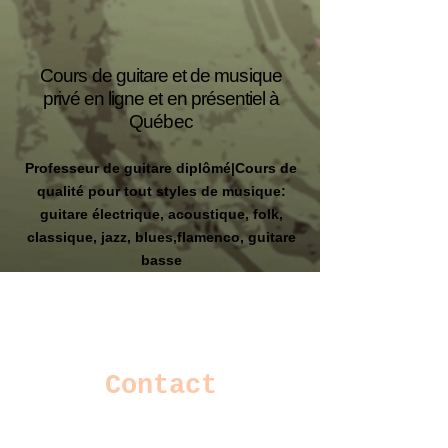
Cours de guitare et de musique
privé en ligne et en présentiel à
Québec
Professeur de guitare diplômé|Cours de
qualité pour tout styles de musique:
guitare électrique, acoustique, folk,
classique, jazz, blues,flamenco, guitare
basse
Contact